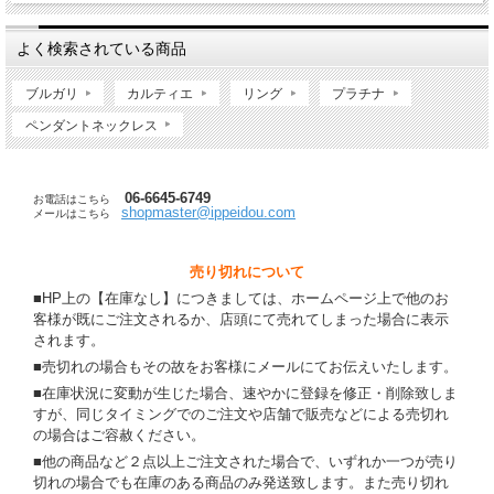
よく検索されている商品
ブルガリ
カルティエ
リング
プラチナ
ペンダントネックレス
06-6645-6749
お電話はこちら
shopmaster@ippeidou.com
メールはこちら
売り切れについて
■HP上の【在庫なし】につきましては、ホームページ上で他のお
客様が既にご注文されるか、店頭にて売れてしまった場合に表示
されます。
■売切れの場合もその故をお客様にメールにてお伝えいたします。
■在庫状況に変動が生じた場合、速やかに登録を修正・削除致しま
すが、同じタイミングでのご注文や店舗で販売などによる売切れ
の場合はご容赦ください。
■他の商品など２点以上ご注文された場合で、いずれか一つが売り
切れの場合でも在庫のある商品のみ発送致します。また売り切れ