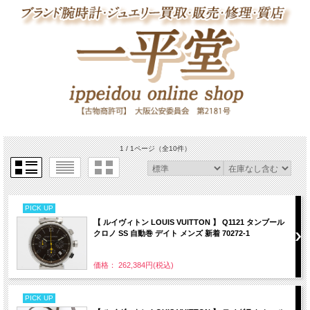
1 / 1ページ
（全10件）
PICK UP
【 ルイヴィトン LOUIS VUITTON 】 Q1121 タンブール
クロノ SS 自動巻 デイト メンズ 新着 70272-1
価格： 262,384円(税込)
PICK UP