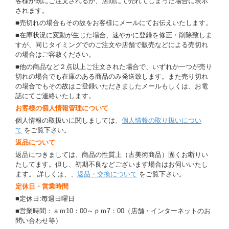
客様が既にご注文されるか、店頭にて売れてしまった場合に表示
されます。
■売切れの場合もその故をお客様にメールにてお伝えいたします。
■在庫状況に変動が生じた場合、速やかに登録を修正・削除致しま
すが、同じタイミングでのご注文や店舗で販売などによる売切れ
の場合はご容赦ください。
■他の商品など２点以上ご注文された場合で、いずれか一つが売り
切れの場合でも在庫のある商品のみ発送致します。また売り切れ
の場合でもその故はご登録いただきましたメールもしくは、お電
話にてご連絡いたします。
お客様の個人情報管理について
個人情報の取扱いに関しましては、
個人情報の取り扱いについ
て
をご覧下さい。
返品について
返品につきましては、商品の性質上（古美術商品）固くお断りい
たしてます。但し、初期不良などございます場合はお伺いいたし
ます。 詳しくは、、
返品・交換について
をご覧下さい。
定休日・営業時間
■定休日:毎週日曜日
■営業時間：ａｍ10：00～ｐｍ7：00（店舗・インターネットのお
問い合わせ等）