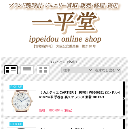
1 / 1ページ
（全2件）
PICK UP
【 カルティエ CARTIER 】 腕時計 W6800251 ロンドルイ
K18PG/革 手巻き 裏スケ メンズ 新着 70113-3
価格： 886,604円(税込)
PICK UP