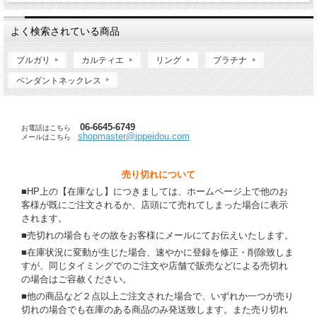
よく検索されている商品
ブルガリ
カルティエ
リング
プラチナ
ペンダントネックレス
06-6645-6749
お電話はこちら
shopmaster@ippeidou.com
メールはこちら
売り切れについて
■HP上の【在庫なし】につきましては、ホームページ上で他のお
客様が既にご注文されるか、店頭にて売れてしまった場合に表示
されます。
■売切れの場合もその故をお客様にメールにてお伝えいたします。
■在庫状況に変動が生じた場合、速やかに登録を修正・削除致しま
すが、同じタイミングでのご注文や店舗で販売などによる売切れ
の場合はご容赦ください。
■他の商品など２点以上ご注文された場合で、いずれか一つが売り
切れの場合でも在庫のある商品のみ発送致します。また売り切れ