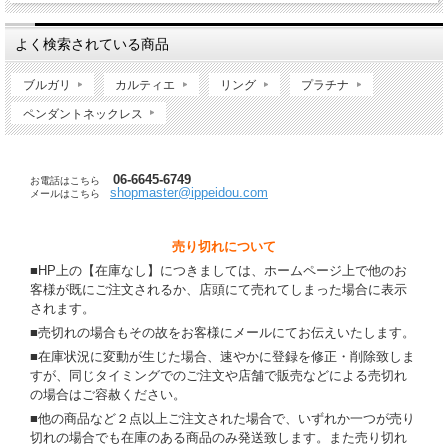
よく検索されている商品
ブルガリ
カルティエ
リング
プラチナ
ペンダントネックレス
06-6645-6749
お電話はこちら
shopmaster@ippeidou.com
メールはこちら
売り切れについて
■HP上の【在庫なし】につきましては、ホームページ上で他のお
客様が既にご注文されるか、店頭にて売れてしまった場合に表示
されます。
■売切れの場合もその故をお客様にメールにてお伝えいたします。
■在庫状況に変動が生じた場合、速やかに登録を修正・削除致しま
すが、同じタイミングでのご注文や店舗で販売などによる売切れ
の場合はご容赦ください。
■他の商品など２点以上ご注文された場合で、いずれか一つが売り
切れの場合でも在庫のある商品のみ発送致します。また売り切れ