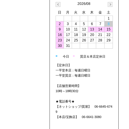
2026/08
日
月
火
水
木
金
土
1
2
3
4
5
6
7
8
9
10
11
12
13
14
15
16
17
18
19
20
21
22
23
24
25
26
27
28
29
30
31
■
■
今日
質店＆本店定休日
【定休日】
一平堂本店：毎週日曜日
一平堂質店：毎週日曜日
【店舗営業時間】
10時～18時30分
★電話番号★
【ネットショップ/質屋】 06-6645-674
9
【本店/宝飾店】 06-6641-3080