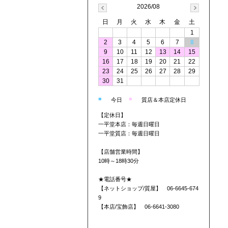
2026/08
日
月
火
水
木
金
土
1
2
3
4
5
6
7
8
9
10
11
12
13
14
15
16
17
18
19
20
21
22
23
24
25
26
27
28
29
30
31
■
■
今日
質店＆本店定休日
【定休日】
一平堂本店：毎週日曜日
一平堂質店：毎週日曜日
【店舗営業時間】
10時～18時30分
★電話番号★
【ネットショップ/質屋】 06-6645-674
9
【本店/宝飾店】 06-6641-3080