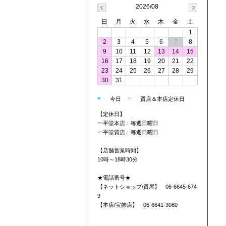
2026/08
日
月
火
水
木
金
土
1
2
3
4
5
6
7
8
9
10
11
12
13
14
15
16
17
18
19
20
21
22
23
24
25
26
27
28
29
30
31
■
■
今日
質店＆本店定休日
【定休日】
一平堂本店：毎週日曜日
一平堂質店：毎週日曜日
【店舗営業時間】
10時～18時30分
★電話番号★
【ネットショップ/質屋】 06-6645-674
9
【本店/宝飾店】 06-6641-3080