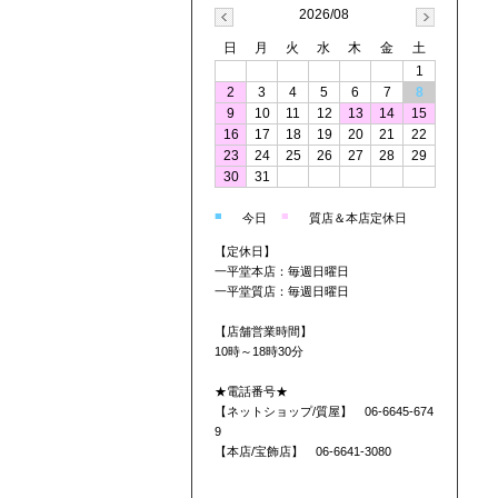
2026/08
日
月
火
水
木
金
土
1
2
3
4
5
6
7
8
9
10
11
12
13
14
15
16
17
18
19
20
21
22
23
24
25
26
27
28
29
30
31
■
■
今日
質店＆本店定休日
【定休日】
一平堂本店：毎週日曜日
一平堂質店：毎週日曜日
【店舗営業時間】
10時～18時30分
★電話番号★
【ネットショップ/質屋】 06-6645-674
9
【本店/宝飾店】 06-6641-3080