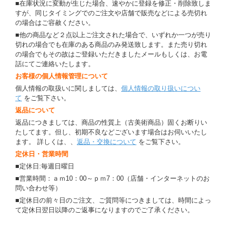
■在庫状況に変動が生じた場合、速やかに登録を修正・削除致しま
すが、同じタイミングでのご注文や店舗で販売などによる売切れ
の場合はご容赦ください。
■他の商品など２点以上ご注文された場合で、いずれか一つが売り
切れの場合でも在庫のある商品のみ発送致します。また売り切れ
の場合でもその故はご登録いただきましたメールもしくは、お電
話にてご連絡いたします。
お客様の個人情報管理について
個人情報の取扱いに関しましては、
個人情報の取り扱いについ
て
をご覧下さい。
返品について
返品につきましては、商品の性質上（古美術商品）固くお断りい
たしてます。但し、初期不良などございます場合はお伺いいたし
ます。 詳しくは、、
返品・交換について
をご覧下さい。
定休日・営業時間
■定休日:毎週日曜日
■営業時間：ａｍ10：00～ｐｍ7：00（店舗・インターネットのお
問い合わせ等）
■定休日の前々日のご注文、ご質問等につきましては、時間によっ
て定休日翌日以降のご返事になりますのでご了承ください。